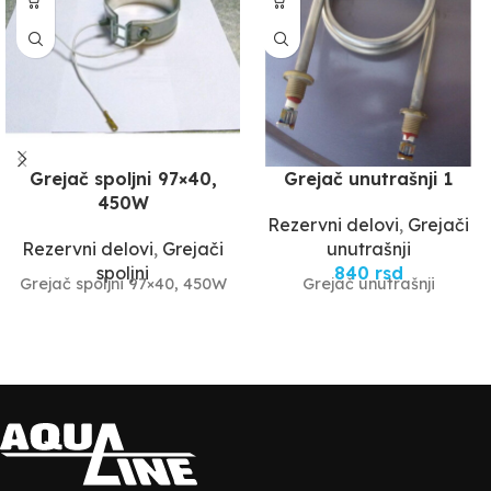
Grejač spoljni 97×40,
Grejač unutrašnji 1
450W
Rezervni delovi
,
Grejači
Rezervni delovi
,
Grejači
unutrašnji
spoljni
840
rsd
Grejač spoljni 97×40, 450W
Grejač unutrašnji