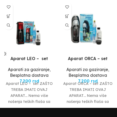
Aparat LEO – set
Aparat ORCA – set
Aparati za gaziranje
,
Aparati za gaziranje
,
Besplatna dostava
Besplatna dostava
7.200
rsd
7.200
rsd
Aparat LEO – set ZAŠTO
Aparat ORCA – set ZAŠTO
TREBA IMATI OVAJ
TREBA IMATI OVAJ
APARAT… Nema više
APARAT… Nema više
nošenja teških flaša sa
nošenja teških flaša sa
vodom, kao i bacanja
vodom, kao i bacanja
prazne
prazne