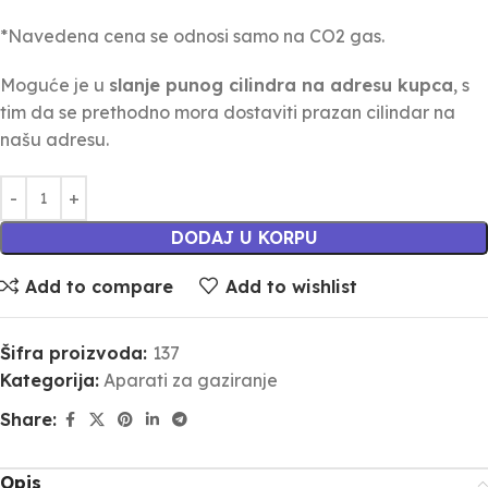
*Navedena cena se odnosi samo na CO2 gas.
Moguće je u
slanje punog cilindra na adresu kupca
, s
tim da se prethodno mora dostaviti prazan cilindar na
našu adresu.
DODAJ U KORPU
Add to compare
Add to wishlist
Šifra proizvoda:
137
Kategorija:
Aparati za gaziranje
Share:
Opis