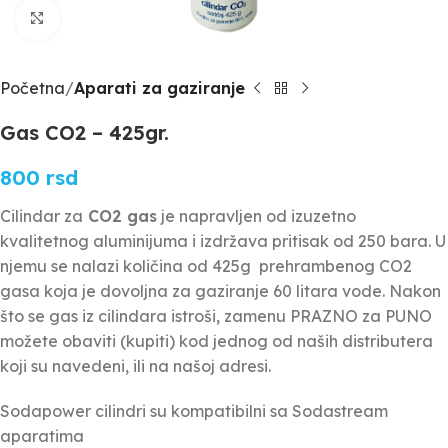
Click to enlarge
Početna
Aparati za gaziranje
Gas CO2 – 425gr.
800
rsd
Cilindar za
CO2 gas
je napravljen od izuzetno
kvalitetnog aluminijuma i izdržava pritisak od 250 bara. U
njemu se nalazi količina od 425g prehrambenog CO2
gasa koja je dovoljna za gaziranje 60 litara vode. Nakon
što se gas iz cilindara istroši, zamenu PRAZNO za PUNO
možete obaviti (kupiti) kod jednog od naših distributera
koji su navedeni, ili na našoj adresi.
Sodapower cilindri su kompatibilni sa Sodastream
aparatima