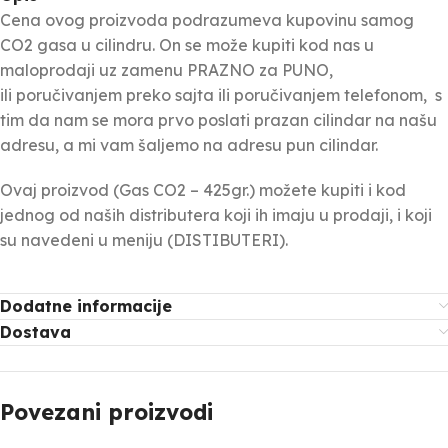
Cena ovog proizvoda podrazumeva kupovinu samog
CO2 gasa u cilindru. On se može kupiti kod nas u
maloprodaji uz zamenu PRAZNO za PUNO,
ili poručivanjem preko sajta ili poručivanjem telefonom, s
tim da nam se mora prvo poslati prazan cilindar na našu
adresu, a mi vam šaljemo na adresu pun cilindar.
Ovaj proizvod (Gas CO2 – 425gr.) možete kupiti i kod
jednog od naših distributera koji ih imaju u prodaji, i koji
su navedeni u meniju (DISTIBUTERI).
Dodatne informacije
Dostava
Povezani proizvodi